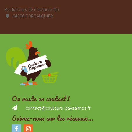
Producteurs de moutarde bio
04300 FORCALQUIER
On reste en contact !

contact@couleurs-paysannes.fr
Suivez-nous sur les réseaux…