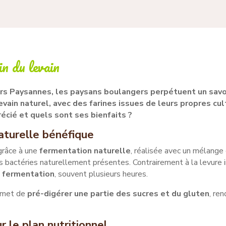
in du levain
s Paysannes, les paysans boulangers perpétuent un savoir
evain naturel, avec des farines issues de leurs propres cu
précié et quels sont ses bienfaits ?
aturelle bénéfique
grâce à une
fermentation naturelle
, réalisée avec un mélange 
 bactéries naturellement présentes. Contrairement à la levure i
 fermentation
, souvent plusieurs heures.
ermet de
pré-digérer une partie des sucres et du gluten
, re
r le plan nutritionnel