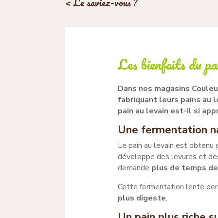
< Le saviez-vous ?
Les bienfaits du pa
Dans nos magasins Couleur
fabriquant leurs pains au l
pain au levain est-il si ap
Une fermentation n
Le pain au levain est obtenu 
développe des levures et des
demande
plus de temps de
Cette fermentation lente p
plus digeste
.
Un pain plus riche su